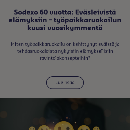
Sodexo 60 vuotta: Eväsleivistä
elämyksiin – työpaikkaruokailun
kuusi vuosikymmentä
Miten työpaikkaruokailu on kehittynyt eväistä ja
tehdasruokaloista nykyisiin elämyksellisiin
ravintolakonsepteihin?
Lue lisää