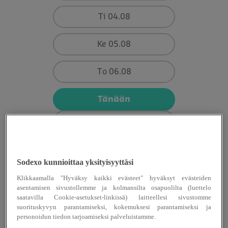
Ti 04.08
Ke 05.08
To 06.08
Tänään
La 08.08
Su 09.08
Sodexo kunnioittaa yksityisyyttäsi
Ensi viikko
Klikkaamalla "Hyväksy kaikki evästeet" hyväksyt evästeiden
asentamisen sivustollemme ja kolmansilta osapuolilta (luettelo
saatavilla Cookie-asetukset-linkissä) laitteellesi sivustomme
suorituskyvyn parantamiseksi, kokemuksesi parantamiseksi ja
personoidun tiedon tarjoamiseksi palveluistamme.
Viikon aukioloajat