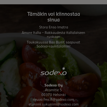
Tämäkin voi kiinnostaa
sinua
Stora Enso Imatra
Amore Italia – Rakkaudesta italialaiseen
ruokaan
Toukokuussa Bao Bunit saapuvat
Sodexo-ravintoloihin!
Sodexo Oy
Atomitie 5
00370 Helsinki
neuvo.fms.fi@sodexo.com
etunimi.sukunimi@sodexo.com