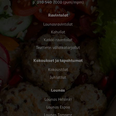
p. 010 540 7000 (pvm/mpm)
Footer
Ravintolat
menu
Lounasravintolat
Kahvilat
Kaikki ravintolat
Teatterin väliaikatarjoilut
Kokoukset ja tapahtumat
Kokoustilat
Juhlatilat
Lounas
Lounas Helsinki
Lounas Espoo
Lounas Tampere