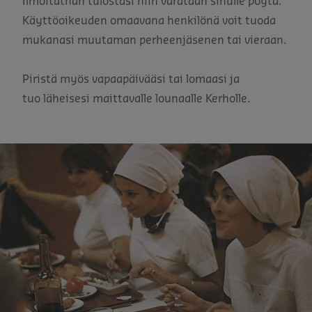
Ilmoitathan tulostasi niin varataan sinulle pöytä.
Käyttöoikeuden omaavana henkilönä voit tuoda
mukanasi muutaman perheenjäsenen tai vieraan.
Piristä myös vapaapäivääsi tai lomaasi ja
tuo läheisesi maittavalle lounaalle Kerholle.