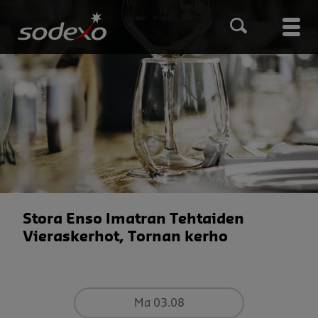
Hyppää
pääsisältöön
Main
men
Stora Enso Imatran Tehtaiden
Vieraskerhot, Tornan kerho
Ma 03.08