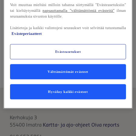
Voit muuttaa mieltäsi milloin tahansa siirtymällä "Evästeasetuksiin"
tai kieltäytymällä
napsauttamalla "välttämättömiä evästeitä"
ilman
Ruokalistaa ei ole saatavilla tälle päivälle.
seuraamuksia sivuston käytölle.
Lisätietoja ja kaikki valintojesi seuraukset voit selvittää tutustumalla
Muutokset ruokalistoilla ja tuoteselosteissa mahdollisia.
Evästeperiaatteet
Henkilökunta auttaa mielellään ruoka-allergioihin
liittyvissä asioissa.
Evästeasetukset
Ruokavaliomerkinnät
Tulosta
Tilaa lista
Välttämättömät evästeet
Hyväksy kaikki evästeet
Stora Enso Imatran Tehtaiden Vieraskerhot,
Tornan kerho
Kerhokuja 3
55400
Imatra
Kartta- ja ajo-ohjeet
Oiva reports