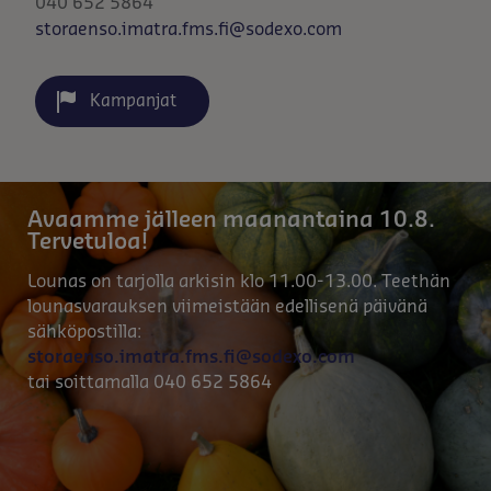
040 652 5864
storaenso.imatra.fms.fi@sodexo.com
Kampanjat
Avaamme jälleen maanantaina 10.8.
Tervetuloa!
Lounas on tarjolla arkisin klo 11.00-13.00. Teethän
lounasvarauksen viimeistään edellisenä päivänä
sähköpostilla:
storaenso.imatra.fms.fi@sodexo.com
tai soittamalla 040 652 5864