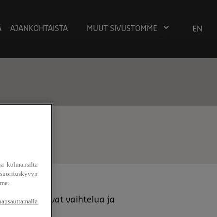
Ä
AJANKOHTAISTA
MUUT SIVUSTOMME
EN
ja kolmansilta
suorituskyvyn
mme.
eemat takaavat vaihtelua ja
napsauttamalla