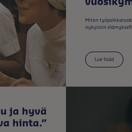
vuosiky
Miten työpaikkaruoka
nykyisiin elämyksell
Lue lisää
lu ja hyvä
va hinta.”