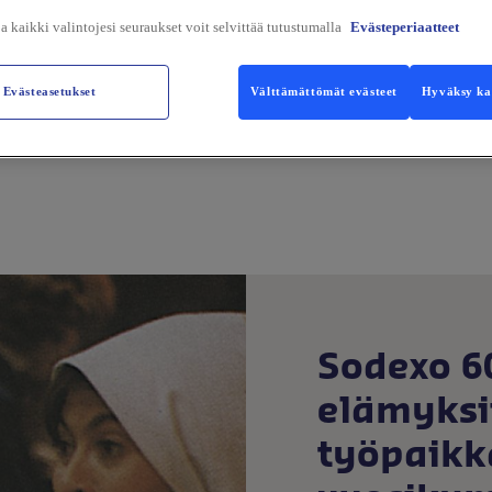
ja kaikki valintojesi seuraukset voit selvittää tutustumalla
Evästeperiaatteet
t lounasannokset kattavat monenlaiset ruokavaliot:
ttomia vaihtoehtoja sekä herkullisia liha- ja kala-an
Evästeasetukset
Välttämättömät evästeet
Hyväksy kai
 sinut tervetulleeksi nauttimaan lounasta viihtyisä
Sodexo 60
elämyksi
työpaikk