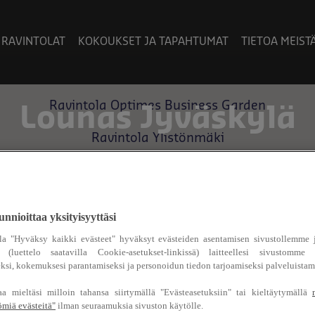
RAVINTOLAT
KOKOUKSET JA TAPAHTUMAT
TIETOA MEIST
Main
menu
Ravintola Optimes Business Garden
Lounas Jyväskylä
Ravintola Ylistönmäki
Tietotalon ravintola
nnioittaa yksityisyyttäsi
la "Hyväksy kaikki evästeet" hyväksyt evästeiden asentamisen sivustollemme 
a (luettelo saatavilla Cookie-asetukset-linkissä) laitteellesi sivustomme 
ksi, kokemuksesi parantamiseksi ja personoidun tiedon tarjoamiseksi palveluista
 päivittäin vaihtuvat annoksetins. Erilaiset ruokat
aa mieltäsi milloin tahansa siirtymällä "Evästeasetuksiin" tai kieltäytymällä
ömiä evästeitä"
ilman seuraamuksia sivuston käytölle.
ounas on mahdollisuus kokea uusia makuja.