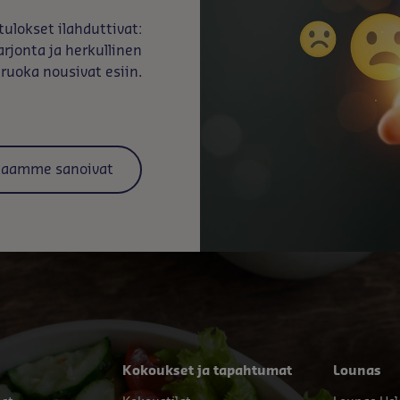
ulokset ilahduttivat:
arjonta ja herkullinen
ruoka nousivat esiin.
kkaamme sanoivat
Kokoukset ja tapahtumat
Lounas