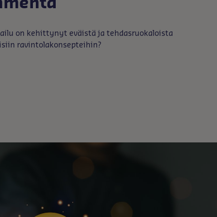
mmentä
ilu on kehittynyt eväistä ja tehdasruokaloista
isiin ravintolakonsepteihin?