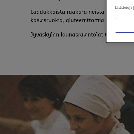
Lisätietoja 
Laadukkaista raaka-aineista valmistetu
kasvisruokia, gluteenittomia ja laktoosi
Jyväskylän lounasravintolat toivottavat