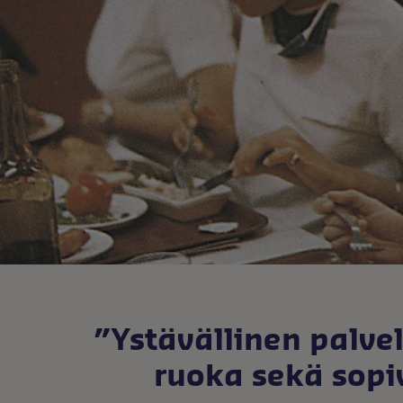
”Ystävällinen palve
ruoka sekä sopi