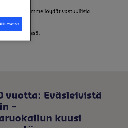
 valikoimistamme löydät vastuullisia
noksia.
kki evästeet
ssä ympäristössä.
 vuotta: Eväsleivistä
in –
aruokailun kuusi