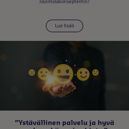
ravintolakonsepteihin?
Lue lisää
”Ystävällinen palvelu ja hyvä