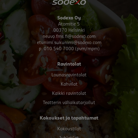
Sodexo Oy
Atomitie 5
00370 Helsinki
neuvo.fms.fi@sodexo.com
etunimi.sukunimi@sodexo.com
p. 010 540 7000 (pvm/mpm)
Footer
Ravintolat
menu
Lounasravintolat
Kahvilat
Kaikki ravintolat
Teatterin väliaikatarjoilut
Kokoukset ja tapahtumat
Kokoustilat