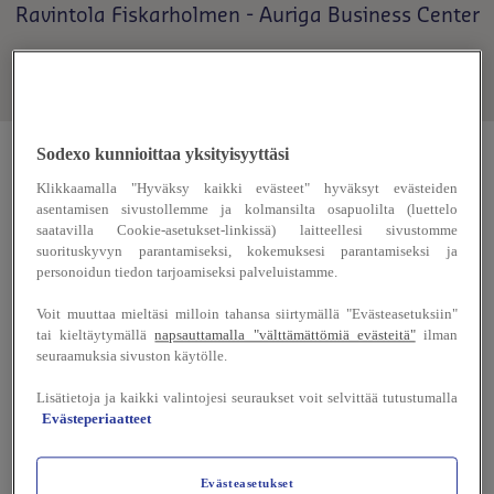
Ravintola Fiskarholmen - Auriga Business Center
Sodexo kunnioittaa yksityisyyttäsi
Tervetuloa tutustumaan Turun
Klikkaamalla "Hyväksy kaikki evästeet" hyväksyt evästeiden
lounasravintoloidhimme. Lounaslistamme
asentamisen sivustollemme ja kolmansilta osapuolilta (luettelo
saatavilla Cookie-asetukset-linkissä) laitteellesi sivustomme
vaihtuvat päivittäin ja tuovat tarjolle monenlaisia
suorituskyvyn parantamiseksi, kokemuksesi parantamiseksi ja
makuja – saatavilla on niin perinteisiä suomalaisia
personoidun tiedon tarjoamiseksi palveluistamme.
herkkuja kuin eksoottisempia makuelämyksiä
Voit muuttaa mieltäsi milloin tahansa siirtymällä "Evästeasetuksiin"
kaukomailta.
tai kieltäytymällä
napsauttamalla "välttämättömiä evästeitä"
ilman
seuraamuksia sivuston käytölle.
Ravintoloissamme järjestetään säännöllisesti
Lisätietoja ja kaikki valintojesi seuraukset voit selvittää tutustumalla
erilaisia ruokateemoja, jotka kuljettavat sinut
Evästeperiaatteet
makumatkalle ympäri maailmaa. Laadukkaista
raaka-aineista valmistetut annoksemme
Evästeasetukset