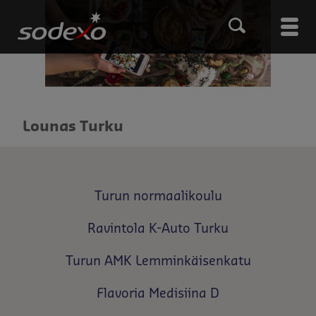
Hyppää
pääsisältöön
Main
men
Lounas Turku
Turun normaalikoulu
Ravintola K-Auto Turku
Turun AMK Lemminkäisenkatu
Flavoria Medisiina D