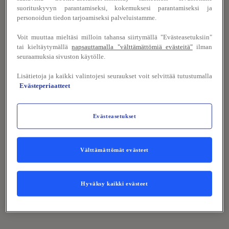
tunnelmallinen Kattohaikara-oleskelutila. Tämä
suorituskyvyn parantamiseksi, kokemuksesi parantamiseksi ja
viihtyisä ja muunneltava tila tarjoaa puitteet jopa
personoidun tiedon tarjoamiseksi palveluistamme.
50 hengen seurueille – täydellinen paikka
Voit muuttaa mieltäsi milloin tahansa siirtymällä "Evästeasetuksiin"
rentoutumiseen, juhliin tai yhteisiin
tai kieltäytymällä
napsauttamalla "välttämättömiä evästeitä"
ilman
seuraamuksia sivuston käytölle.
kokoontumisiin.
Lisätietoja ja kaikki valintojesi seuraukset voit selvittää tutustumalla
Säädettävä valaistus ja helposti siirreltävät
Evästeperiaatteet
kalusteet mahdollistavat tilan muokkaamisen
juuri tarpeidesi mukaan – olipa kyseessä rento
Evästeasetukset
illanvietto, kokous tai saunailta.
Välttämättömät evästeet
Tutustu myös valmiisiin kokous- ja
juhlapaketteihin
Hyväksy kaikki evästeet