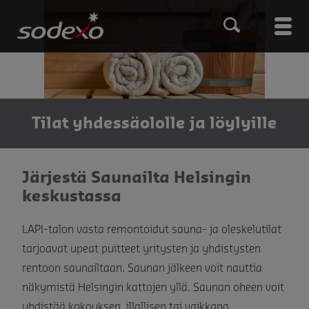
Hyppää
pääsisältöön
Main
men
Tilat yhdessäololle ja löylyille
Järjestä Saunailta Helsingin
keskustassa
LAPI-talon vasta remontoidut sauna- ja oleskelutilat
tarjoavat upeat puitteet yritysten ja yhdistysten
rentoon saunailtaan. Saunan jälkeen voit nauttia
näkymistä Helsingin kattojen yllä. Saunan oheen voit
yhdistää kokouksen, illallisen tai vaikkapa