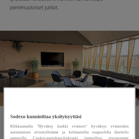
pienimuotoiset juhlat.
Sodexo kunnioittaa yksityisyyttäsi
Tilaa yhdessäololle
Klikkaamalla "Hyväksy kaikki evästeet" hyväksyt evästeiden
LAPI-talon saunan yhteydessä sijaitsee
asentamisen sivustollemme ja kolmansilta osapuolilta (luettelo
saatavilla Cookie-asetukset-linkissä) laitteellesi sivustomme