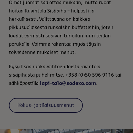
Omat juomat saa ottaa mukaan, mutta ruoat
hoitaa Ravintola Sisäpiha – helposti ja
herkullisesti. Valittavana on kaikkea
pikkusuolaisesta runsaisiin buffetteihin, joten
löydät varmasti sopivan tarjoilun juuri teidän
porukalle. Voimme rakentaa myös täysin
toiveidenne mukaiset menut.
Kysy lisää ruokavaihtoehdoista ravintola
sisäpihasta puhelimitse. +358 (0)50 596 9116 tai
sähköpostilla
lapi-talo@sodexo.com
.
Kokus- ja tilaisuusmenut