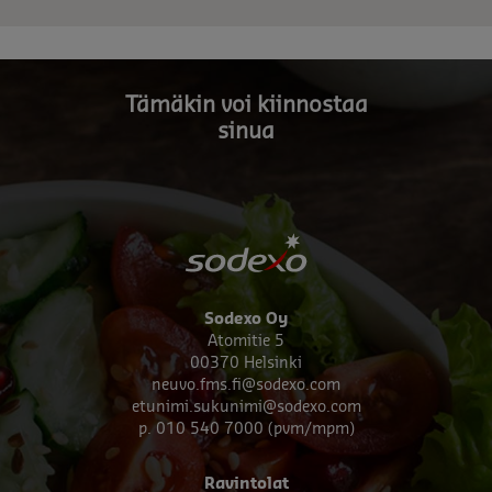
Tämäkin voi kiinnostaa
sinua
Sodexo Oy
Atomitie 5
00370 Helsinki
neuvo.fms.fi@sodexo.com
etunimi.sukunimi@sodexo.com
p. 010 540 7000 (pvm/mpm)
Footer
Ravintolat