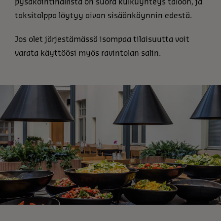
pysäköintihallista on suora kulkuyhteys taloon, ja
taksitolppa löytyy aivan sisäänkäynnin edestä.
Jos olet järjestämässä isompaa tilaisuutta voit
varata käyttöösi myös ravintolan salin.