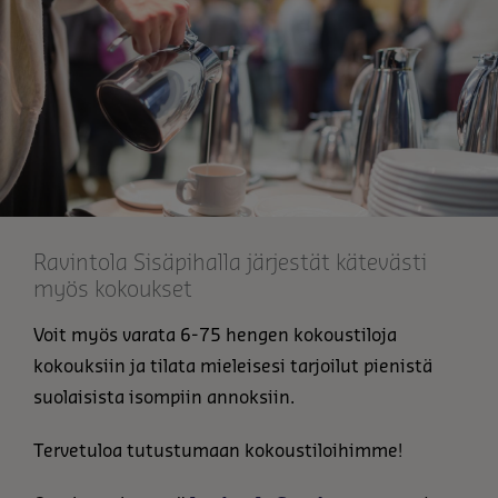
Ravintola Sisäpihalla järjestät kätevästi
myös kokoukset
Voit myös varata 6-75 hengen kokoustiloja
kokouksiin ja tilata mieleisesi tarjoilut pienistä
suolaisista isompiin annoksiin.
Tervetuloa tutustumaan kokoustiloihimme!