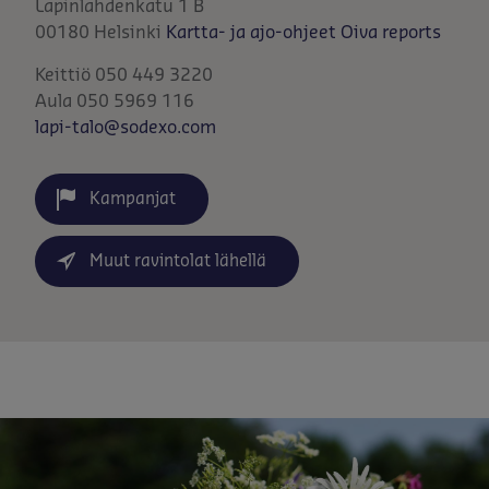
Lapinlahdenkatu 1 B
00180
Helsinki
Kartta- ja ajo-ohjeet
Oiva reports
Keittiö 050 449 3220
Aula 050 5969 116
lapi-talo@sodexo.com
Kampanjat
Muut ravintolat lähellä