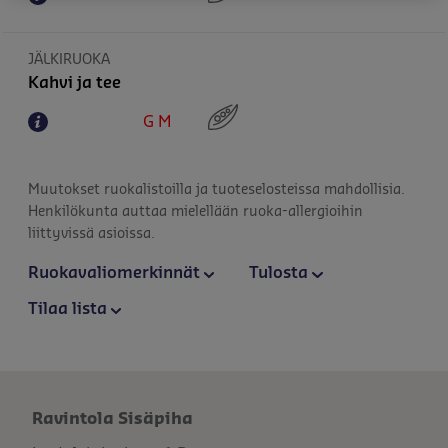
JÄLKIRUOKA
Kahvi ja tee
G
M
Muutokset ruokalistoilla ja tuoteselosteissa mahdollisia.
Henkilökunta auttaa mielellään ruoka-allergioihin
liittyvissä asioissa.
Ruokavaliomerkinnät
Tulosta
Tilaa lista
Ravintola Sisäpiha