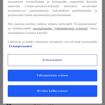
asentamisen sivustollemme ja kolmansilta osapuolilta (luettelo
BUFFET
saatavilla Cookie-asetukset-linkissä) laitteellesi sivustomme
Butter Chicken, riisiä ja korianteria
suorituskyvyn parantamiseksi, kokemuksesi parantamiseksi ja
personoidun tiedon tarjoamiseksi palveluistamme.
G
M
14,00 €
Voit muuttaa mieltäsi milloin tahansa siirtymällä "Evästeasetuksiin"
tai kieltäytymällä
napsauttamalla "välttämättömiä evästeitä"
ilman
seuraamuksia sivuston käytölle.
BUFFET
Falafelpyörykät, riisi ja tahinikastike
Lisätietoja ja kaikki valintojesi seuraukset voit selvittää tutustumalla
G
L
Evästeperiaatteet
14,00 €
KEITTO
Evästeasetukset
Tomaatti-linssikeitto
G
M
10,50 €
Välttämättömät evästeet
JÄLKIRUOKA
Hyväksy kaikki evästeet
Appelsiini-mangosmoothie
G
M