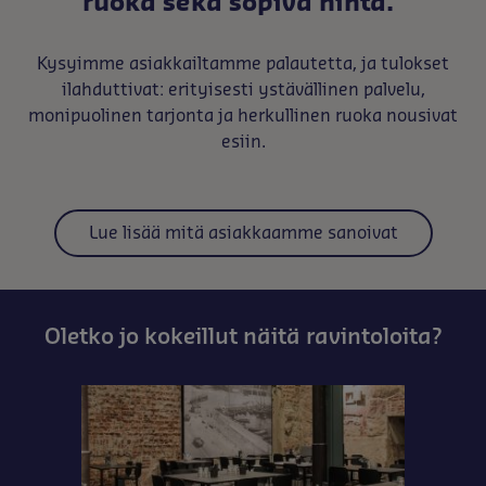
ruoka sekä sopiva hinta.”
Kysyimme asiakkailtamme palautetta, ja tulokset
ilahduttivat: erityisesti ystävällinen palvelu,
monipuolinen tarjonta ja herkullinen ruoka nousivat
esiin.
Lue lisää mitä asiakkaamme sanoivat
Oletko jo kokeillut näitä ravintoloita?