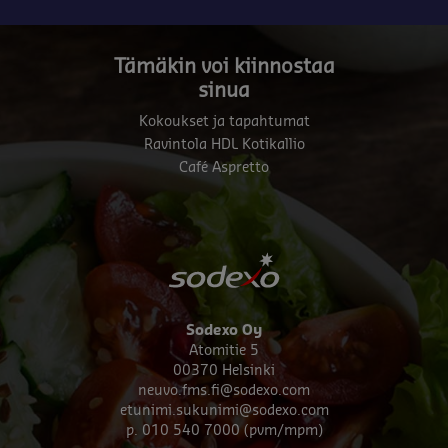
Tämäkin voi kiinnostaa
sinua
Kokoukset ja tapahtumat
Ravintola HDL Kotikallio
Café Aspretto
Sodexo Oy
Atomitie 5
00370 Helsinki
neuvo.fms.fi@sodexo.com
etunimi.sukunimi@sodexo.com
p. 010 540 7000 (pvm/mpm)