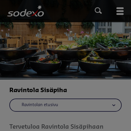
Hyppää
pääsisältöön
Main
men
Ravintola Sisäpiha
Ravintolan etusivu
Kokoukset ja tapahtumat
Kokous- ja juhlapaketit
Tervetuloa Ravintola Sisäpihaan