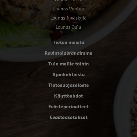
Lounas Turku
Lounas Vantaa
Lounas Jyväskylä
Lounas Oulu
Tietoa meistä
Ravintolabrändimme
Tule meille töihin
Ajankohtaista
Tietosuojaseloste
Käyttöehdot
Evästeperiaatteet
Evästeasetukset