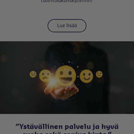
ravintolakonsepteihin?
Lue lisää
”Ystävällinen palvelu ja hyvä