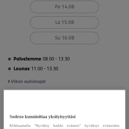
Pe 14.08
La 15.08
Su 16.08
Palvelemme
08.00 - 13.30
Lounas
11.00 - 13.30
Viikon aukioloajat
SALAATTI
Salaattipöytä
G
L
Sodexo kunnioittaa yksityisyyttäsi
Klikkaamalla "Hyväksy kaikki evästeet" hyväksyt evästeiden