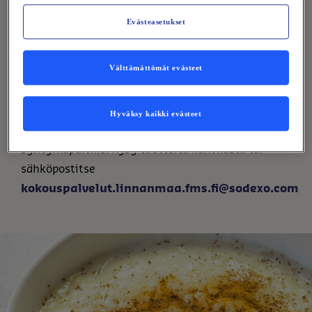
Oman kondiittorin leipomat herkut
Evästeasetukset
Meiltä saat joka päivä tuoreet leivonnaiset, jotka
on valmistettu omassa keittiössä. Herkulliset
Välttämättömät evästeet
pullat, tortut, kakut ja suolaiset piiraat.
Tilaa tuotteita juhliin ja tilaisuuksiin
Hyväksy kaikki evästeet
Meiltä saat kondiittorin leipomat kakut vaikkapa
syntymäpäiville. Kysy tuotteita kahvilasta tai
sähköpostitse
kokouspalvelut.linnanmaa.fms.fi@sodexo.com