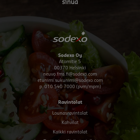
sinua
Sodexo Oy
Atomitie 5
00370 Helsinki
neuvo.fms.fi@sodexo.com
etunimi.sukunimi@sodexo.com
p. 010 540 7000 (pvm/mpm)
Footer
Ravintolat
menu
Lounasravintolat
Kahvilat
Kaikki ravintolat