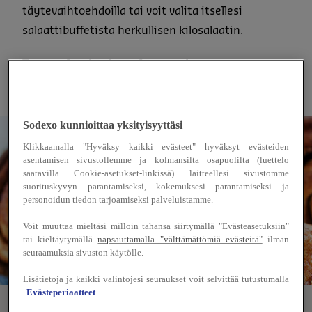
täytevaihtoehdoilla tai voit valita itsellesi
salaattibuffetista herkullisen kilosalaatin.
Tervetuloa herkuttelemaan!
Sodexo kunnioittaa yksityisyyttäsi
Klikkaamalla "Hyväksy kaikki evästeet" hyväksyt evästeiden
asentamisen sivustollemme ja kolmansilta osapuolilta (luettelo
saatavilla Cookie-asetukset-linkissä) laitteellesi sivustomme
suorituskyvyn parantamiseksi, kokemuksesi parantamiseksi ja
personoidun tiedon tarjoamiseksi palveluistamme.
Voit muuttaa mieltäsi milloin tahansa siirtymällä "Evästeasetuksiin"
tai kieltäytymällä
napsauttamalla "välttämättömiä evästeitä"
ilman
seuraamuksia sivuston käytölle.
Lisätietoja ja kaikki valintojesi seuraukset voit selvittää tutustumalla
Evästeperiaatteet