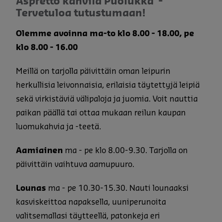
Aspretto kahvila Puolukka -
Ravintolan etusivu
Tervetuloa tutustumaan!
Kokouspalvelut
Olemme avoinna ma-to klo 8.00 - 18.00, pe
klo 8.00 - 16.00
Meillä on tarjolla päivittäin oman leipurin
herkullisia leivonnaisia, erilaisia täytettyjä leipiä
sekä virkistäviä välipaloja ja juomia. Voit nauttia
paikan päällä tai ottaa mukaan reilun kaupan
luomukahvia ja -teetä.
Aamiainen
ma - pe klo 8.00-9.30. Tarjolla on
päivittäin vaihtuva aamupuuro.
Lounas
ma - pe 10.30-15.30. Nauti lounaaksi
kasviskeittoa napaksella, uuniperunoita
valitsemallasi täytteellä, patonkeja eri