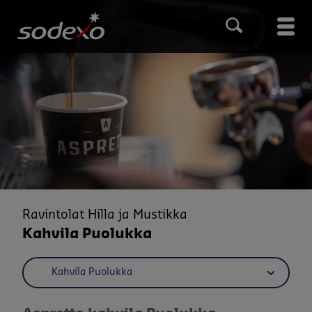
Hyppää
pääsisältöön
Main
men
Ravintolat Hilla ja Mustikka
Kahvila Puolukka
Kahvila Puolukka
Kokoukset ja tapahtumat