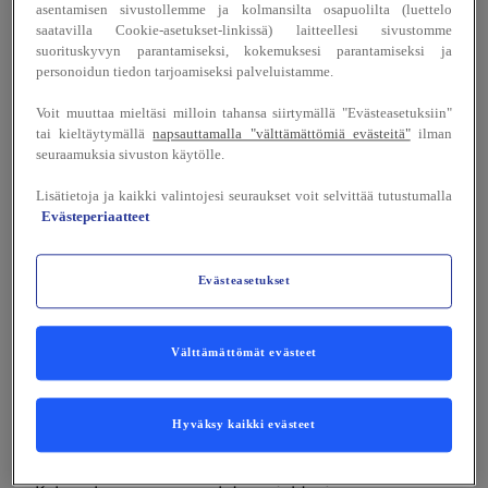
asentamisen sivustollemme ja kolmansilta osapuolilta (luettelo
saatavilla Cookie-asetukset-linkissä) laitteellesi sivustomme
suorituskyvyn parantamiseksi, kokemuksesi parantamiseksi ja
personoidun tiedon tarjoamiseksi palveluistamme.
16
Voit muuttaa mieltäsi milloin tahansa siirtymällä "Evästeasetuksiin"
tai kieltäytymällä
napsauttamalla "välttämättömiä evästeitä"
ilman
seuraamuksia sivuston käytölle.
Lisätietoja ja kaikki valintojesi seuraukset voit selvittää tutustumalla
Evästeperiaatteet
Evästeasetukset
Katso lisää kuvia
Välttämättömät evästeet
Tumma ja tyylikäs edustustila Kustavi
Hyväksy kaikki evästeet
koostuu kokoushuoneesta, oleskelutilasta
sekä saunasta ja pukuhuoneesta.