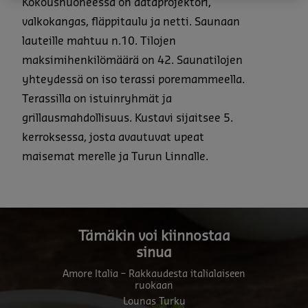
Kokoushuoneessa on dataprojektori,
valkokangas, fläppitaulu ja netti. Saunaan
lauteille mahtuu n.10. Tilojen
maksimihenkilömäärä on 42. Saunatilojen
yhteydessä on iso terassi poremammeella.
Terassilla on istuinryhmät ja
grillausmahdollisuus. Kustavi sijaitsee 5.
kerroksessa, josta avautuvat upeat
maisemat merelle ja Turun Linnalle.
Tämäkin voi kiinnostaa
sinua
Amore Italia – Rakkaudesta italialaiseen
ruokaan
Lounas Turku