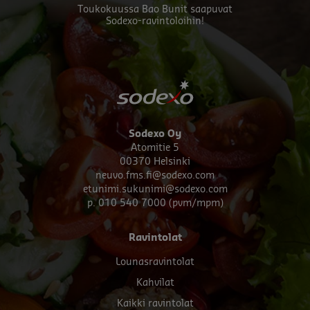
Toukokuussa Bao Bunit saapuvat
Sodexo-ravintoloihin!
Sodexo Oy
Atomitie 5
00370 Helsinki
neuvo.fms.fi@sodexo.com
etunimi.sukunimi@sodexo.com
p. 010 540 7000 (pvm/mpm)
Footer
Ravintolat
menu
Lounasravintolat
Kahvilat
Kaikki ravintolat