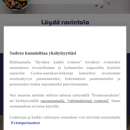
Löydä ravintola
Sodexo kunnioittaa yksityisyyttäsi
Klikkaamalla "Hyväksy kaikki evästeet" hyväksyt evästeiden
Lounasravintolat
asentamisen sivustollemme ja kolmansilta osapuolilta (luettelo
saatavilla Cookie-asetukset-linkissä) laitteellesi sivustomme
Kokoustilat
suorituskyvyn parantamiseksi, kokemuksesi parantamiseksi ja
personoidun tiedon tarjoamiseksi palveluistamme.
Juhlatilat
Voit muuttaa mieltäsi milloin tahansa siirtymällä "Evästeasetuksiin"
Näytä minua lähimmät
tai kieltäytymällä
napsauttamalla "välttämättömiä evästeitä"
ilman
seuraamuksia sivuston käytölle.
Lisätietoja ja kaikki valintojesi seuraukset voit selvittää tutustumalla
Evästeperiaatteet