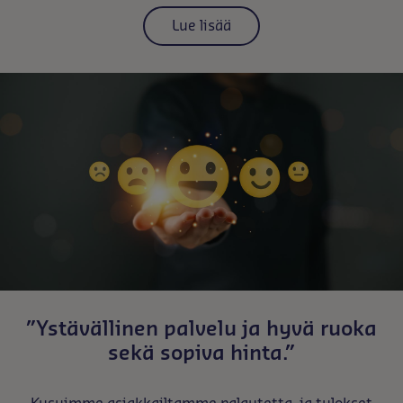
Lue lisää
”Ystävällinen palvelu ja hyvä ruoka
sekä sopiva hinta.”