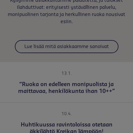
Kysyimme asiakkailtamme palautetta, ja tulokset
ilahduttivat: erityisesti ystävällinen palvelu,
monipuolinen tarjonta ja herkullinen ruoka nousivat
esiin.
Lue lisää mitä asiakkaamme sanoivat
13.1.
”Ruoka on edelleen monipuolista ja
maittavaa, henkilökunta ihan 10++”
10.4.
Huhtikuussa ravintoloissa otetaan
äkkilähtö Kreikan lämpöön!