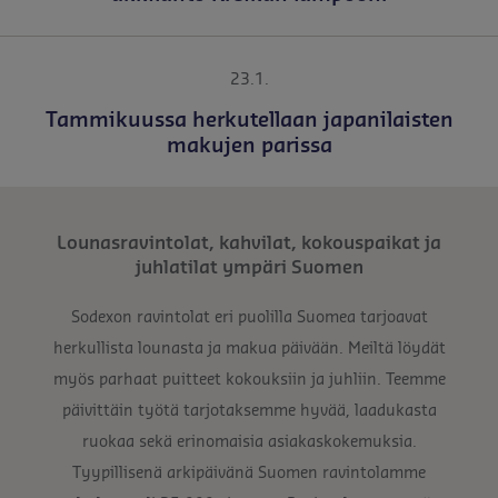
23.1.
Tammikuussa herkutellaan japanilaisten
makujen parissa
Lounasravintolat, kahvilat, kokouspaikat ja
juhlatilat ympäri Suomen
Sodexon ravintolat eri puolilla Suomea tarjoavat
herkullista lounasta ja makua päivään. Meiltä löydät
myös parhaat puitteet kokouksiin ja juhliin. Teemme
päivittäin työtä tarjotaksemme hyvää, laadukasta
ruokaa sekä erinomaisia asiakaskokemuksia.
Tyypillisenä arkipäivänä Suomen ravintolamme