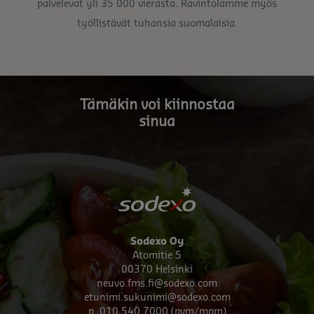
palvelevat yli 35 000 vierasta. Ravintolamme myös
työllistävät tuhansia suomalaisia.
Tämäkin voi kiinnostaa
sinua
Sodexo Oy
Atomitie 5
00370 Helsinki
neuvo.fms.fi@sodexo.com
etunimi.sukunimi@sodexo.com
p. 010 540 7000 (pvm/mpm)