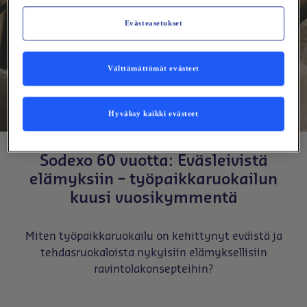
Evästeasetukset
Välttämättömät evästeet
Hyväksy kaikki evästeet
Sodexo 60 vuotta: Eväsleivistä
elämyksiin – työpaikkaruokailun
kuusi vuosikymmentä
Miten työpaikkaruokailu on kehittynyt eväistä ja
tehdasruokaloista nykyisiin elämyksellisiin
ravintolakonsepteihin?