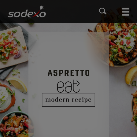
Hyppää
pääsisältöön
Main
men