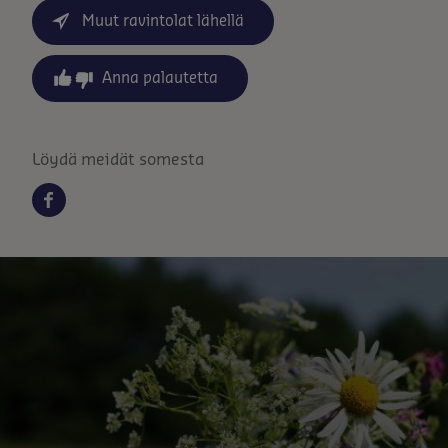
Muut ravintolat lähellä
Anna palautetta
Löydä meidät somesta