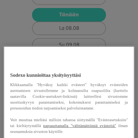
Tänään
La 08.08
Su 09.08
Ensi viikko
Sodexo kunnioittaa yksityisyyttäsi
Palvelemme
Lounas
10.30 - 13.30
kahvila
08.00 -
Klikkaamalla "Hyväksy kaikki evästeet" hyväksyt evästeiden
asentamisen sivustollemme ja kolmansilta osapuolilta (luettelo
13.30
saatavilla Cookie-asetukset-linkissä) laitteellesi sivustomme
suorituskyvyn parantamiseksi, kokemuksesi parantamiseksi ja
Viikon aukioloajat
personoidun tiedon tarjoamiseksi palveluistamme.
Voit muuttaa mieltäsi milloin tahansa siirtymällä "Evästeasetuksiin"
FROM OUR FAVORITES FROM FIELD
tai kieltäytymällä
napsauttamalla "välttämättömiä evästeitä"
ilman
Linssi-tomaattikastiketta
seuraamuksia sivuston käytölle.