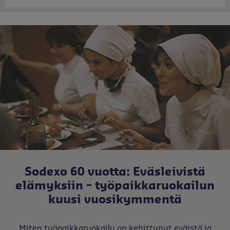
Sodexo 60 vuotta: Eväsleivistä
elämyksiin – työpaikkaruokailun
kuusi vuosikymmentä
Miten työpaikkaruokailu on kehittynyt eväistä ja