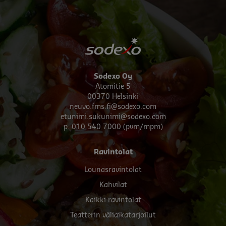
Sodexo Oy
Atomitie 5
00370 Helsinki
neuvo.fms.fi@sodexo.com
etunimi.sukunimi@sodexo.com
p. 010 540 7000 (pvm/mpm)
Footer
Ravintolat
menu
Lounasravintolat
Kahvilat
Kaikki ravintolat
Teatterin väliaikatarjoilut