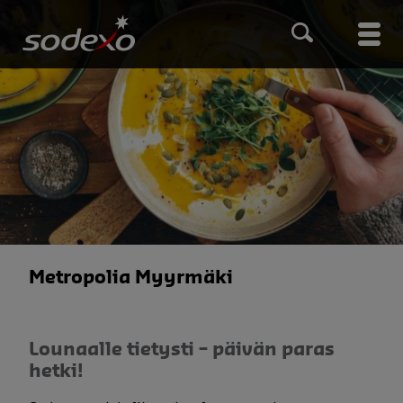
Hyppää
pääsisältöön
Main
men
Metropolia Myyrmäki
Lounaalle tietysti – päivän paras
hetki!