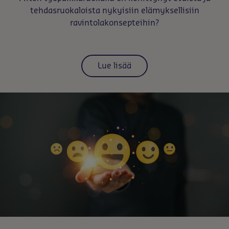
tehdasruokaloista nykyisiin elämyksellisiin
ravintolakonsepteihin?
Lue lisää