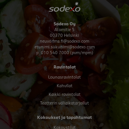
Sodexo Oy
Atomitie 5
00370 Helsinki
neuvo.fms.fi@sodexo.com
etunimi.sukunimi@sodexo.com
p. 010 540 7000 (pvm/mpm)
Footer
Ravintolat
menu
Lounasravintolat
Kahvilat
Kaikki ravintolat
Teatterin väliaikatarjoilut
Kokoukset ja tapahtumat
Kokoustilat