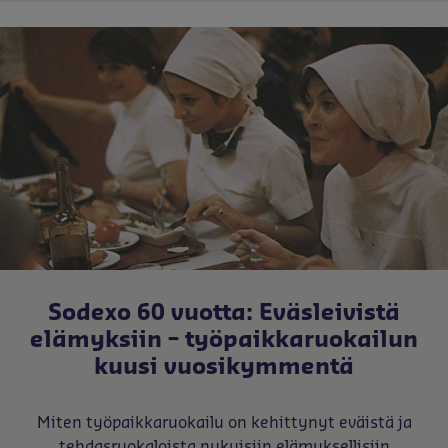
Sodexo 60 vuotta: Eväsleivistä
elämyksiin – työpaikkaruokailun
kuusi vuosikymmentä
Miten työpaikkaruokailu on kehittynyt eväistä ja
tehdasruokaloista nykyisiin elämyksellisiin