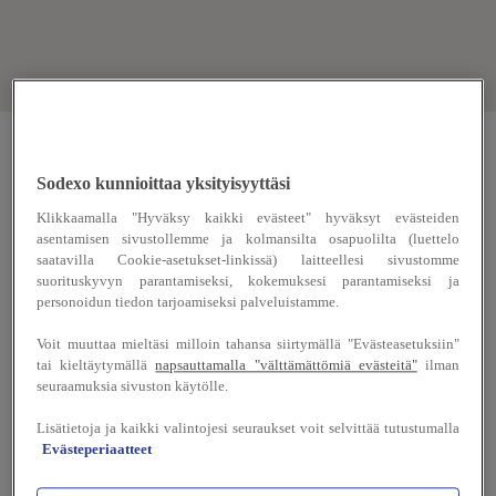
Sodexo kunnioittaa yksityisyyttäsi
Ma 03.08
Klikkaamalla "Hyväksy kaikki evästeet" hyväksyt evästeiden
asentamisen sivustollemme ja kolmansilta osapuolilta (luettelo
Ti 04.08
saatavilla Cookie-asetukset-linkissä) laitteellesi sivustomme
suorituskyvyn parantamiseksi, kokemuksesi parantamiseksi ja
personoidun tiedon tarjoamiseksi palveluistamme.
Ke 05.08
Voit muuttaa mieltäsi milloin tahansa siirtymällä "Evästeasetuksiin"
To 06.08
tai kieltäytymällä
napsauttamalla "välttämättömiä evästeitä"
ilman
seuraamuksia sivuston käytölle.
Tänään
Lisätietoja ja kaikki valintojesi seuraukset voit selvittää tutustumalla
Evästeperiaatteet
La 08.08