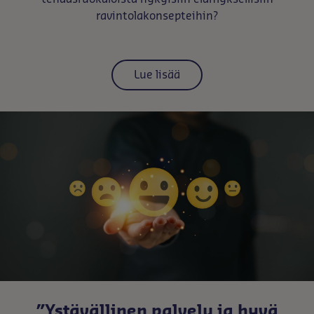
ravintolakonsepteihin?
Lue lisää
”Ystävällinen palvelu ja hyvä