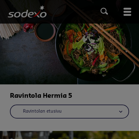
Hyppää
pääsisältöön
Main
men
Ravintola Hermia 5
Ravintolan etusivu
Kokoukset ja tapahtumat
.