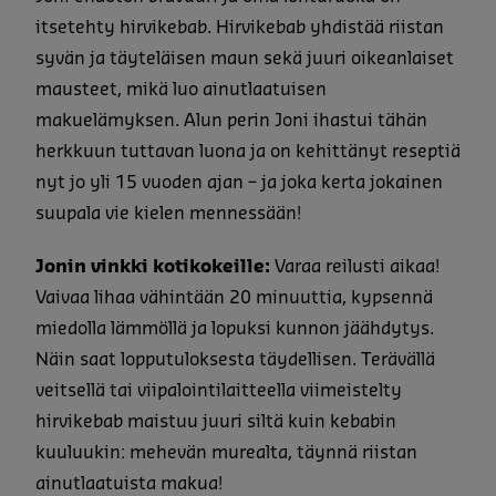
itsetehty hirvikebab. Hirvikebab yhdistää riistan
syvän ja täyteläisen maun sekä juuri oikeanlaiset
mausteet, mikä luo ainutlaatuisen
makuelämyksen. Alun perin Joni ihastui tähän
herkkuun tuttavan luona ja on kehittänyt reseptiä
nyt jo yli 15 vuoden ajan – ja joka kerta jokainen
suupala vie kielen mennessään!
Jonin vinkki kotikokeille:
Varaa reilusti aikaa!
Vaivaa lihaa vähintään 20 minuuttia, kypsennä
miedolla lämmöllä ja lopuksi kunnon jäähdytys.
Näin saat lopputuloksesta täydellisen. Terävällä
veitsellä tai viipalointilaitteella viimeistelty
hirvikebab maistuu juuri siltä kuin kebabin
kuuluukin: mehevän murealta, täynnä riistan
ainutlaatuista makua!