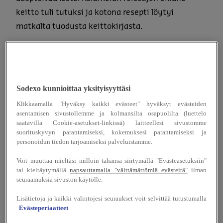
keitto tuli tutuksi ja kotona resepti löytyi
matkalta tuodusta keittokirjasta.
Ajiaco-keitossa yhdistyvät erilaiset perunalaadut,
maissi, kana ja harvinainen Guascas-yrtti. Keittoa
täydentävät avokado, ranskankerma ja kaprikset.
Sodexo kunnioittaa yksityisyyttäsi
Guascas-yrttiä ei tältä puolelta palloa juurikaan
Klikkaamalla "Hyväksy kaikki evästeet" hyväksyt evästeiden
saa, mutta Rami on työstänyt reseptin uudelle
asentamisen sivustollemme ja kolmansilta osapuolilta (luettelo
tasolle, jotta maku on taattu ilmankin.
saatavilla Cookie-asetukset-linkissä) laitteellesi sivustomme
suorituskyvyn parantamiseksi, kokemuksesi parantamiseksi ja
personoidun tiedon tarjoamiseksi palveluistamme.
Ramin vinkki kotikokeille:
Uskalla kokeilla ja
muokata reseptejä rohkeasti, erityisesti
Voit muuttaa mieltäsi milloin tahansa siirtymällä "Evästeasetuksiin"
tai kieltäytymällä
napsauttamalla "välttämättömiä evästeitä"
ilman
mausteiden suhteen! Kun maut miellyttävät omaa
seuraamuksia sivuston käytölle.
makuhermoa, syntyy jotain aivan erityistä.
Lisätietoja ja kaikki valintojesi seuraukset voit selvittää tutustumalla
Evästeperiaatteet