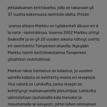
pitkäaikainen keittiövelho, jolla on takanaan yli
37 vuotta kokemusta ravintola-alalta. Pitkän
uransa aikana Markku on työskenteli alkuun eri à
la carte -ravintoloissa. Vuonna 2002 Markku siirtyi
Sodexolle ja on yli 20 vuoden aikana nähnyt useita
eri ravintoloita Tampereen alueella. Nykyään
Markku toimii keittiömestarina Tampereen
yliopiston ravintoloissa.
Markun rakas harrastus on kalastus, ja vuosien
varrella kalasta on kehitetty monia eri reseptejä.
Yksi näistä on Lohikofta, jonka resepti on
kehittynyt matkanvarrella pikkuhiljaa. Lohikofta
valmistetaan jauhamalla kala hienoksi ja
maustamalla se kevyesti, jottei lohen ominainen