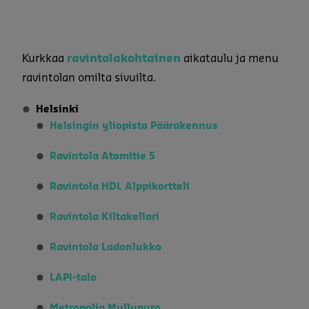
Kurkkaa
ravintolakohtainen
aikataulu ja menu
ravintolan omilta sivuilta.
Helsinki
Helsingin yliopisto Päärakennus
Ravintola Atomitie 5
Ravintola HDL Alppikortteli
Ravintola Kiltakellari
Ravintola Ladonlukko
LAPI-talo
Metropolia Myllypuro