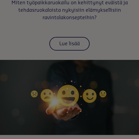
Miten työpaikkaruokailu on kehittynyt eväistä ja
tehdasruokaloista nykyisiin elämyksellisiin
ravintolakonsepteihin?
Lue lisää