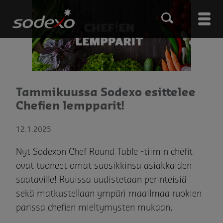
Hyppää
pääsisältöön
Main
men
Tammikuussa Sodexo esittelee
Chefien lempparit!
12.1.2025
Nyt Sodexon Chef Round Table -tiimin chefit
ovat tuoneet omat suosikkinsa asiakkaiden
saataville! Ruuissa uudistetaan perinteisiä
sekä matkustellaan ympäri maailmaa ruokien
parissa chefien mieltymysten mukaan.