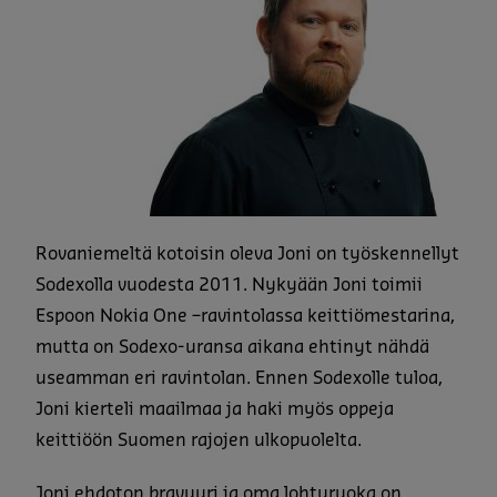
Rovaniemeltä kotoisin oleva Joni on työskennellyt
Sodexolla vuodesta 2011. Nykyään Joni toimii
Espoon Nokia One –ravintolassa keittiömestarina,
mutta on Sodexo-uransa aikana ehtinyt nähdä
useamman eri ravintolan. Ennen Sodexolle tuloa,
Joni kierteli maailmaa ja haki myös oppeja
keittiöön Suomen rajojen ulkopuolelta.
Joni ehdoton bravuuri ja oma lohturuoka on