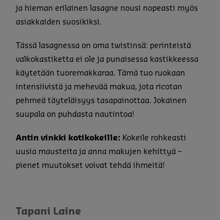
ja hieman erilainen lasagne nousi nopeasti myös
asiakkaiden suosikiksi.
Tässä lasagnessa on oma twistinsä: perinteistä
valkokastiketta ei ole ja punaisessa kastikkeessa
käytetään tuoremakkaraa. Tämä tuo ruokaan
intensiivistä ja mehevää makua, jota ricotan
pehmeä täyteläisyys tasapainottaa. Jokainen
suupala on puhdasta nautintoa!
Antin vinkki kotikokeille:
Kokeile rohkeasti
uusia mausteita ja anna makujen kehittyä –
pienet muutokset voivat tehdä ihmeitä!
Tapani Laine