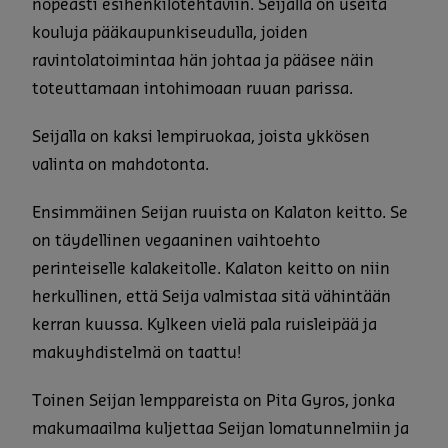
nopeasti esihenkilötehtäviin. Seijalla on useita
kouluja pääkaupunkiseudulla, joiden
ravintolatoimintaa hän johtaa ja pääsee näin
toteuttamaan intohimoaan ruuan parissa.
Seijalla on kaksi lempiruokaa, joista ykkösen
valinta on mahdotonta.
Ensimmäinen Seijan ruuista on Kalaton keitto. Se
on täydellinen vegaaninen vaihtoehto
perinteiselle kalakeitolle. Kalaton keitto on niin
herkullinen, että Seija valmistaa sitä vähintään
kerran kuussa. Kylkeen vielä pala ruisleipää ja
makuyhdistelmä on taattu!
Toinen Seijan lemppareista on Pita Gyros, jonka
makumaailma kuljettaa Seijan lomatunnelmiin ja