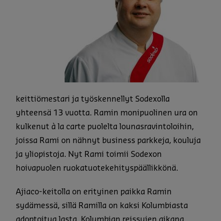
keittiömestari ja työskennellyt Sodexolla
yhteensä 13 vuotta. Ramin monipuolinen ura on
kulkenut à la carte puolelta lounasravintoloihin,
joissa Rami on nähnyt business parkkeja, kouluja
ja yliopistoja. Nyt Rami toimii Sodexon
hoivapuolen ruokatuotekehityspäällikkönä.
Ajiaco-keitolla on erityinen paikka Ramin
sydämessä, sillä Ramilla on kaksi Kolumbiasta
adoptoitua lasta. Kolumbian reissujen aikana