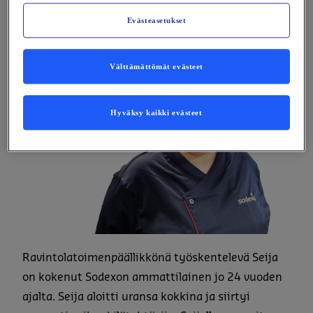
Seija Mala
Evästeasetukset
Välttämättömät evästeet
Hyväksy kaikki evästeet
Ravintolatoimenpäällikkönä työskentelevä Seija
on kokenut Sodexon ammattilainen jo 24 vuoden
ajalta. Seija aloitti uransa kokkina ja siirtyi