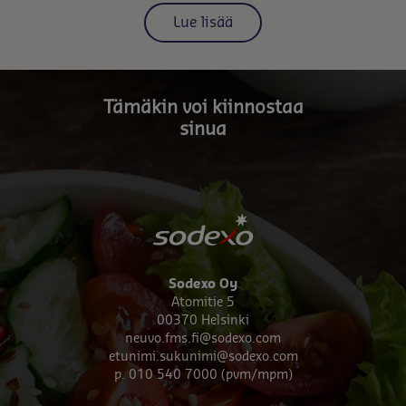
Lue lisää
Tämäkin voi kiinnostaa
sinua
Sodexo Oy
Atomitie 5
00370 Helsinki
neuvo.fms.fi@sodexo.com
etunimi.sukunimi@sodexo.com
p. 010 540 7000 (pvm/mpm)